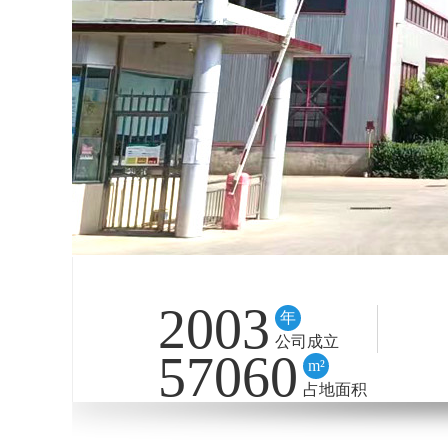
2003
年
公司成立
57060
m²
占地面积