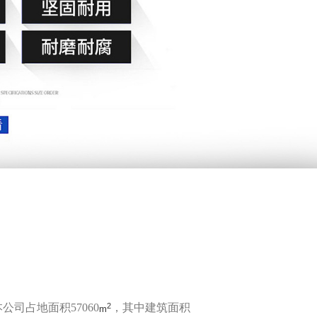
2
司占地面积57060
，其中建筑面积
m