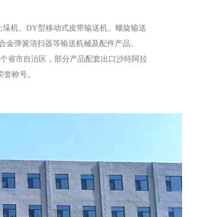
上垛机、DY型移动式皮带输送机、
螺旋输送
合金弹簧清扫器等输送机械及配件产品。
十几个省市自治区，部分产品配套出口沙特阿拉
荣誉称号。