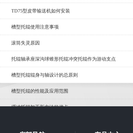
TD75型皮带输送机如何安装
槽型托辊使用注意事项
滚筒失灵原因
托辊轴承座深沟球锥形托辊冲突托辊作为游动支点
槽型托辊辊身与轴设计的总原则
槽型托辊的性能及应用范围
缓冲托辊加工新方法的优点
调心托辊在皮带输送机的应用优势