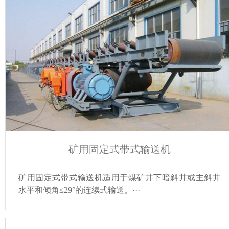
矿用固定式带式输送机
矿用固定式带式输送机适用于煤矿井下暗斜井或主斜井
水平和倾角≤29°的连续式输送。···