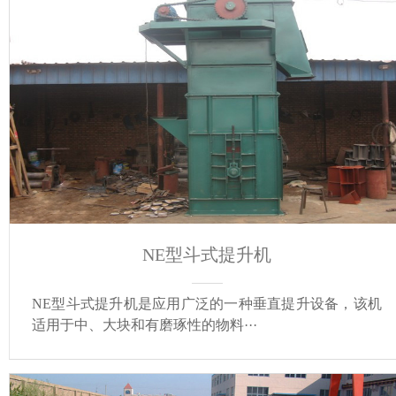
NE型斗式提升机
NE型斗式提升机是应用广泛的一种垂直提升设备，该机
适用于中、大块和有磨琢性的物料···