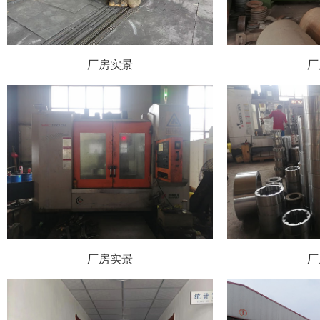
厂房实景
厂
厂房实景
厂