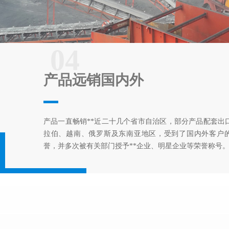
04
产品远销国内外
产品一直畅销**近二十几个省市自治区，部分产品配套出
拉伯、越南、俄罗斯及东南亚地区，受到了国内外客户
誉，并多次被有关部门授予**企业、明星企业等荣誉称号