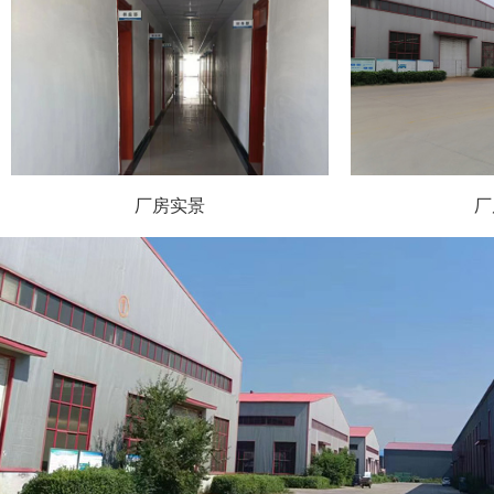
厂房实景
厂