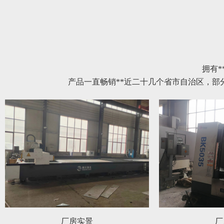
拥有*
产品一直畅销**近二十几个省市自治区，
厂房实景
厂