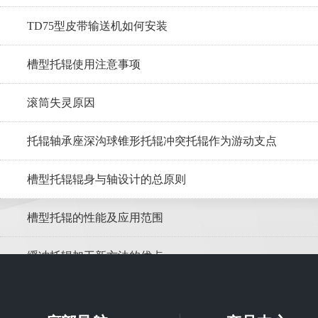
TD75型皮带输送机如何安装
槽型托辊使用注意事项
滚筒失灵原因
托辊轴承座深沟球锥形托辊冲突托辊作为游动支点
槽型托辊辊身与轴设计的总原则
槽型托辊的性能及应用范围
缓冲托辊加工新方法的优点
调心托辊在皮带输送机的应用优势