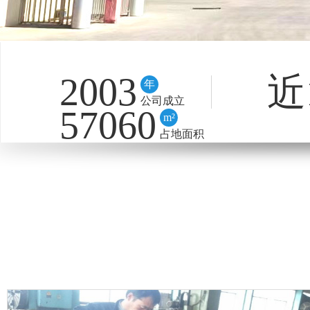
2003
近
年
公司成立
57060
m²
占地面积