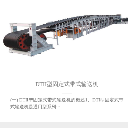
DTII型固定式带式输送机
(一) DTII型固定式带式输送机的概述1、DTI型固定式带
式输送机是通用型系列···