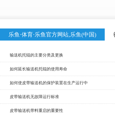
乐鱼·体育·乐鱼官方网站,乐鱼(中国)
输送机托辊的主要分类及更换
如何延长输送机托辊的使用寿命
如何使皮带输送机的保护装置在生产运行中
皮带输送机无故障运行标准
皮带输送机带料重启的重要性