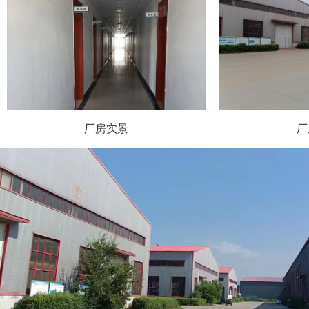
厂房实景
厂