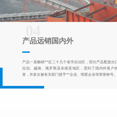
04
产品远销国内外
产品一直畅销**近二十几个省市自治区，部分产品配套出
拉伯、越南、俄罗斯及东南亚地区，受到了国内外客户
誉，并多次被有关部门授予**企业、明星企业等荣誉称号