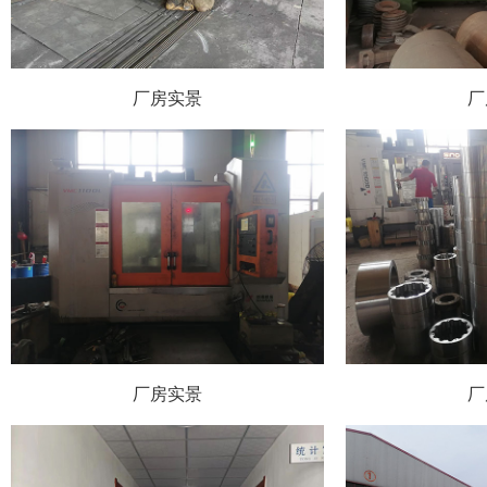
厂房实景
厂
厂房实景
厂