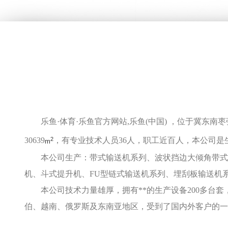
乐鱼·体育·乐鱼官方网站,乐鱼(中国) ，位于冀东
2
30639
，有专业技术人员36人，职工近百人，本公司
m
本公司生产：带式输送机系列、波状挡边大倾角带式输
机、斗式提升机、FU型链式输送机系列、埋刮板输送机
本公司技术力量雄厚，拥有**的生产设备200多台
伯、越南、俄罗斯及东南亚地区，受到了国内外客户的一