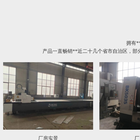
拥有*
产品一直畅销**近二十几个省市自治区，
厂房实景
厂