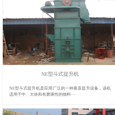
NE型斗式提升机
NE型斗式提升机是应用广泛的一种垂直提升设备，该机
适用于中、大块和有磨琢性的物料···