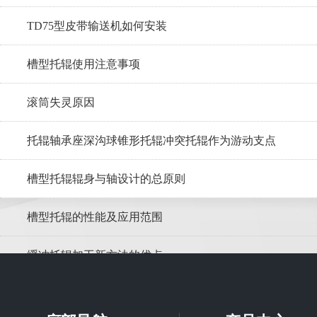
TD75型皮带输送机如何安装
槽型托辊使用注意事项
滚筒失灵原因
托辊轴承座深沟球锥形托辊冲突托辊作为游动支点
槽型托辊辊身与轴设计的总原则
槽型托辊的性能及应用范围
缓冲托辊加工新方法的优点
调心托辊在皮带输送机的应用优势